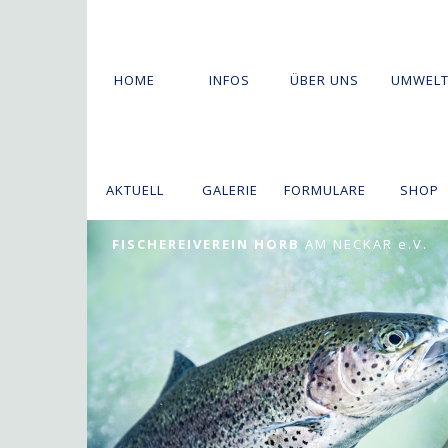
HOME
INFOS
ÜBER UNS
UMWEL
AKTUELL
GALERIE
FORMULARE
SHOP
FISCHEREIVEREIN HORB
AM NECKAR e.V.